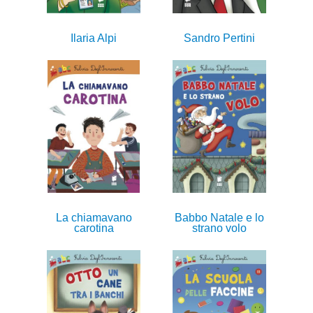
Ilaria Alpi
Sandro Pertini
La chiamavano
Babbo Natale e lo
carotina
strano volo