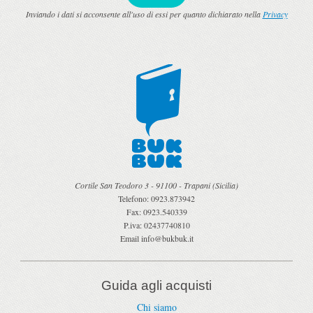
Inviando i dati si acconsente all'uso di essi per quanto dichiarato nella
Privacy
Cortile San Teodoro 3
-
91100
-
Trapani
(
Sicilia
)
Telefono:
0923.873942
Fax:
0923.540339
P.iva:
02437740810
Email
info@bukbuk.it
Guida agli acquisti
Chi siamo