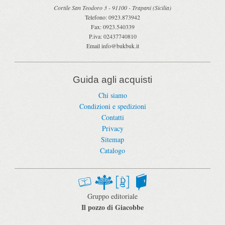
Cortile San Teodoro 3
-
91100
-
Trapani
(
Sicilia
)
Telefono:
0923.873942
Fax:
0923.540339
P.iva:
02437740810
Email
info@bukbuk.it
Guida agli acquisti
Chi siamo
Condizioni e spedizioni
Contatti
Privacy
Sitemap
Catalogo
Gruppo editoriale
Il pozzo di Giacobbe