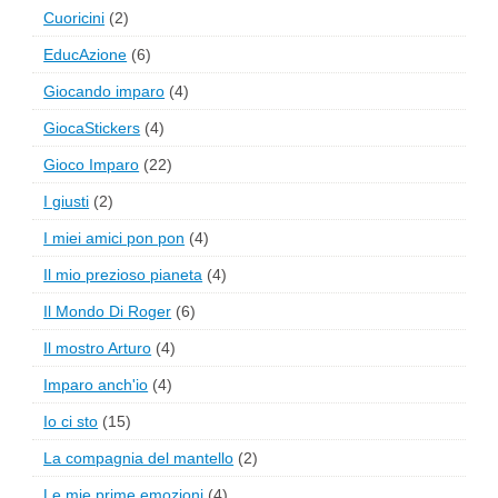
Cuoricini
(2)
EducAzione
(6)
Giocando imparo
(4)
GiocaStickers
(4)
Gioco Imparo
(22)
I giusti
(2)
I miei amici pon pon
(4)
Il mio prezioso pianeta
(4)
Il Mondo Di Roger
(6)
Il mostro Arturo
(4)
Imparo anch'io
(4)
Io ci sto
(15)
La compagnia del mantello
(2)
Le mie prime emozioni
(4)