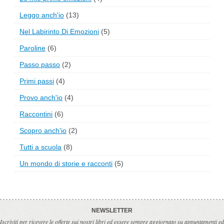
Leggo anch'io
(13)
Nel Labirinto Di Emozioni
(5)
Paroline
(6)
Passo passo
(2)
Primi passi
(4)
Provo anch'io
(4)
Raccontini
(6)
Scopro anch'io
(2)
Tutti a scuola
(8)
Un mondo di storie e racconti
(5)
NEWSLETTER
Iscriviti per ricevere le offerte sui nostri libri ed essere sempre aggiornato su appuntamenti ed