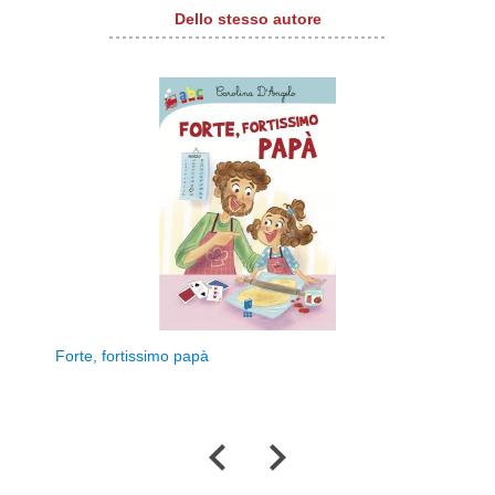
Dello stesso autore
Forte, fortissimo papà
Storie
d