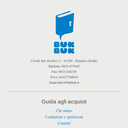
Cortile San Teodoro 3
-
91100
-
Trapani
(
Sicilia
)
Telefono:
0923.873942
Fax:
0923.540339
P.iva:
02437740810
Email
info@bukbuk.it
Guida agli acquisti
Chi siamo
Condizioni e spedizioni
Contatti