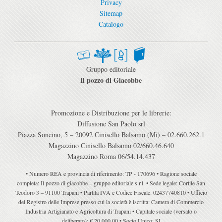
Privacy
Sitemap
Catalogo
Gruppo editoriale
Il pozzo di Giacobbe
Promozione e Distribuzione per le librerie:
Diffusione San Paolo srl
Piazza Soncino, 5 – 20092 Cinisello Balsamo (Mi) – 02.660.262.1
Magazzino Cinisello Balsamo 02/660.46.640
Magazzino Roma 06/54.14.437
• Numero REA e provincia di riferimento: TP - 170696 • Ragione sociale
completa: Il pozzo di giacobbe – gruppo editoriale s.r.l. • Sede legale: Cortile San
Teodoro 3 – 91100 Trapani • Partita IVA e Codice Fiscale: 02437740810 • Ufficio
del Registro delle Imprese presso cui la società è iscritta: Camera di Commercio
Industria Artigianato e Agricoltura di Trapani • Capitale sociale (versato o
deliberato): € 20.000,00 • Socio Unico: SI