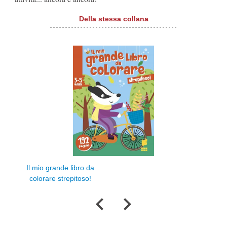
Della stessa collana
Din
Il mio grande libro da
colorare strepitoso!