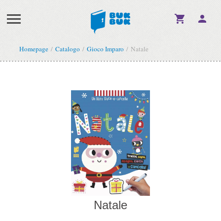
Homepage
Catalogo
Gioco Imparo
Natale
Natale