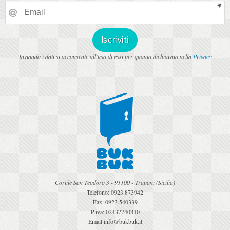
Inviando i dati si acconsente all'uso di essi per quanto dichiarato nella
Privacy
Cortile San Teodoro 3
-
91100
-
Trapani
(
Sicilia
)
Telefono:
0923.873942
Fax:
0923.540339
P.iva:
02437740810
Email
info@bukbuk.it