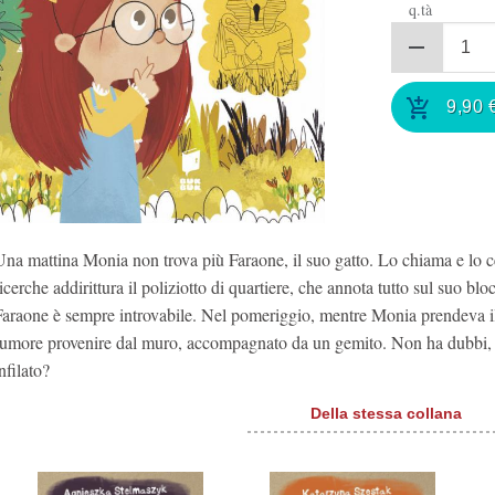
q.tà
9,90
Una mattina Monia non trova più Faraone, il suo gatto. Lo chiama e lo 
icerche addirittura il poliziotto di quartiere, che annota tutto sul suo bl
Faraone è sempre introvabile. Nel pomeriggio, mentre Monia prendeva il 
rumore provenire dal muro, accompagnato da un gemito. Non ha dubbi, è
nfilato?
Della stessa collana