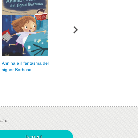
Fiordo e la collana
Annina e il fantasma del
perduta
signor Barbosa
ative.