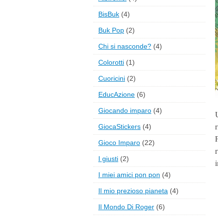
BisBuk
(4)
Buk Pop
(2)
Chi si nasconde?
(4)
Colorotti
(1)
Cuoricini
(2)
EducAzione
(6)
Giocando imparo
(4)
r
GiocaStickers
(4)
Gioco Imparo
(22)
I giusti
(2)
i
I miei amici pon pon
(4)
Il mio prezioso pianeta
(4)
Il Mondo Di Roger
(6)