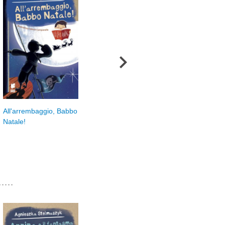
Trucco da prestigiatore
All'arrembaggio, Babbo
Un 
Natale!