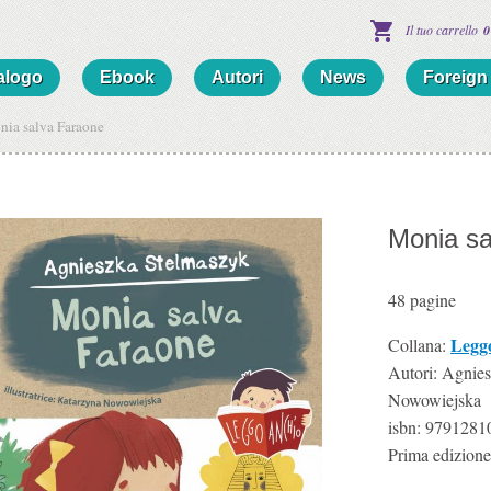
Il tuo carrello
0
alogo
Ebook
Autori
News
Foreign 
ia salva Faraone
Monia sa
48
pagine
Leggo
Collana:
Autori: Agnie
Nowowiejska
isbn:
9791281
Prima edizione