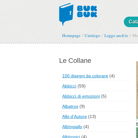
Cat
Homepage
Catalogo
Leggo anch'io
Mon
Le Collane
100 disegni da colorare
(4)
Abbiccì
(59)
Abbiccì di emozioni
(5)
Albatros
(9)
Albi d'Autore
(13)
AlbIngiallo
(4)
AlbIronici
(4)