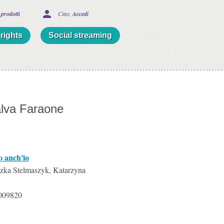
 prodotti
Ciao, 
Accedi
rights
Social streaming
lva Faraone
 anch'io
szka Stelmaszyk, Katarzyna
009820