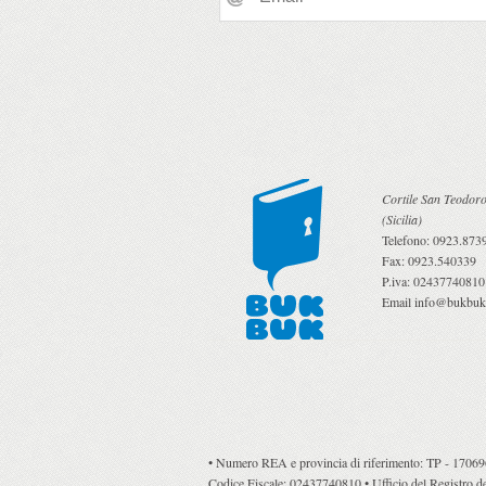
Cortile San Teodoro
(
Sicilia
)
Telefono:
0923.873
Fax:
0923.540339
P.iva:
02437740810
Email
info@bukbuk.
• Numero REA e provincia di riferimento: TP - 170696 •
Codice Fiscale: 02437740810 • Ufficio del Registro del