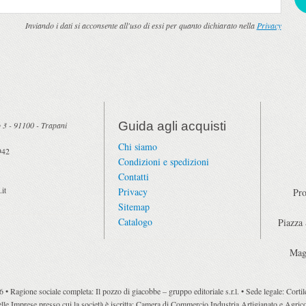
Inviando i dati si acconsente all'uso di essi per quanto dichiarato nella
Privacy
Guida agli acquisti
 3
-
91100
-
Trapani
Chi siamo
942
Condizioni e spedizioni
Contatti
it
Privacy
Pro
Sitemap
Catalogo
Piazza
Mag
 Ragione sociale completa: Il pozzo di giacobbe – gruppo editoriale s.r.l. • Sede legale: Cort
le Imprese presso cui la società è iscritta: Camera di Commercio Industria Artigianato e Agricol