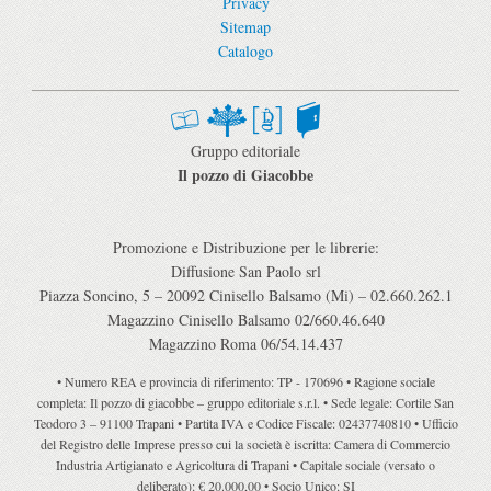
Privacy
Sitemap
Catalogo
Gruppo editoriale
Il pozzo di Giacobbe
Promozione e Distribuzione per le librerie:
Diffusione San Paolo srl
Piazza Soncino, 5 – 20092 Cinisello Balsamo (Mi) – 02.660.262.1
Magazzino Cinisello Balsamo 02/660.46.640
Magazzino Roma 06/54.14.437
• Numero REA e provincia di riferimento: TP - 170696 • Ragione sociale
completa: Il pozzo di giacobbe – gruppo editoriale s.r.l. • Sede legale: Cortile San
Teodoro 3 – 91100 Trapani • Partita IVA e Codice Fiscale: 02437740810 • Ufficio
del Registro delle Imprese presso cui la società è iscritta: Camera di Commercio
Industria Artigianato e Agricoltura di Trapani • Capitale sociale (versato o
deliberato): € 20.000,00 • Socio Unico: SI