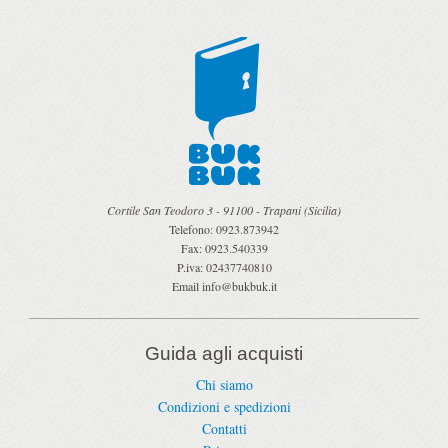
Cortile San Teodoro 3
-
91100
-
Trapani
(
Sicilia
)
Telefono:
0923.873942
Fax:
0923.540339
P.iva:
02437740810
Email
info@bukbuk.it
Guida agli acquisti
Chi siamo
Condizioni e spedizioni
Contatti