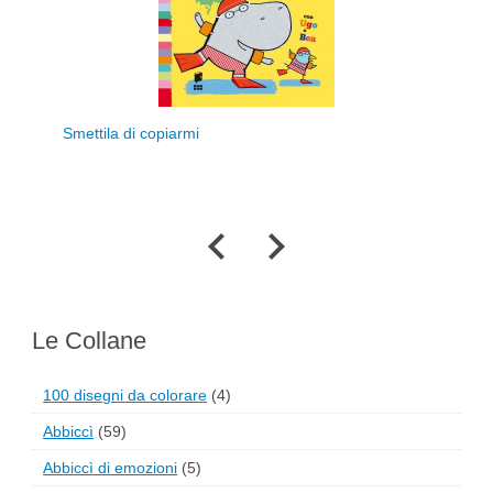
Smettila di copiarmi
Con
Le Collane
100 disegni da colorare
(4)
Abbiccì
(59)
Abbiccì di emozioni
(5)