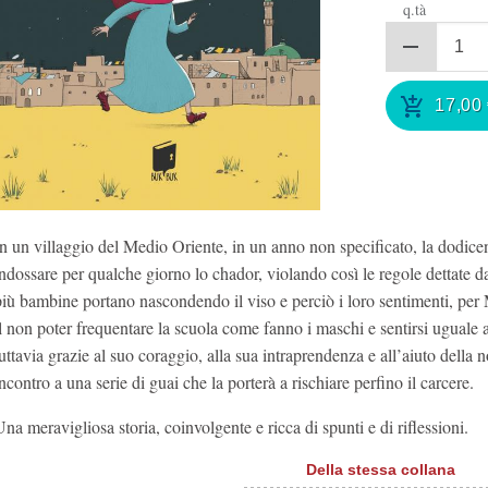
q.tà
17,00
In un villaggio del Medio Oriente, in un anno non specificato, la dodic
indossare per qualche giorno lo chador, violando così le regole dettate da
più bambine portano nascondendo il viso e perciò i loro sentimenti, per
il non poter frequentare la scuola come fanno i maschi e sentirsi uguale a 
uttavia grazie al suo coraggio, alla sua intraprendenza e all’aiuto della n
ncontro a una serie di guai che la porterà a rischiare perfino il carcere.
na meravigliosa storia, coinvolgente e ricca di spunti e di riflessioni.
Della stessa collana