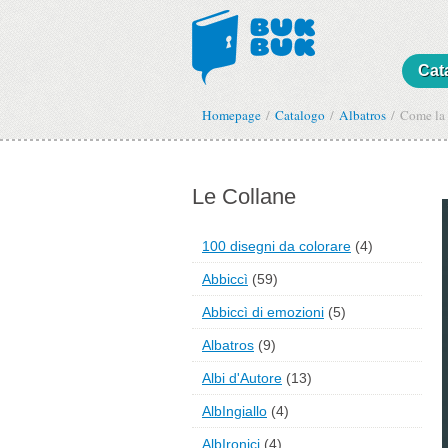
Cat
Homepage
Catalogo
Albatros
Come la 
Le Collane
100 disegni da colorare
(4)
Abbiccì
(59)
Abbiccì di emozioni
(5)
Albatros
(9)
Albi d'Autore
(13)
AlbIngiallo
(4)
AlbIronici
(4)