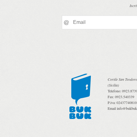
Iscri
Cortile San Teodoro
(
Sicilia
)
Telefono:
0923.873
Fax:
0923.540339
P.iva:
02437740810
Email
info@bukbuk.