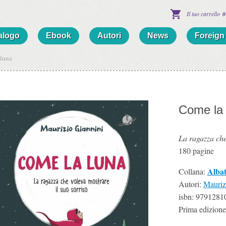
Il tuo carrello
0
alogo
Ebook
Autori
News
Foreign 
luna
Come la 
La ragazza che
180
pagine
Albat
Collana:
Autori:
Mauriz
isbn:
9791281
Prima edizione