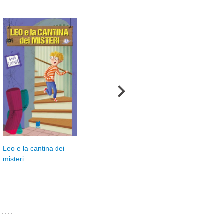
La signorina in dolce e i
Leo e la cantina dei
Mol
segreti del cioccolato
misteri