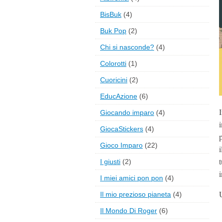
BisBuk
(4)
Buk Pop
(2)
Chi si nasconde?
(4)
Colorotti
(1)
Cuoricini
(2)
EducAzione
(6)
Giocando imparo
(4)
GiocaStickers
(4)
Gioco Imparo
(22)
t
I giusti
(2)
i
I miei amici pon pon
(4)
U
Il mio prezioso pianeta
(4)
Il Mondo Di Roger
(6)