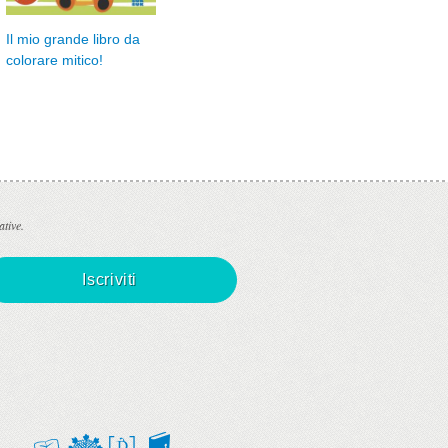
Mio grande libro da
Il mio grande libro da
Il 
colorare favoloso!
colorare mitico!
col
ative.