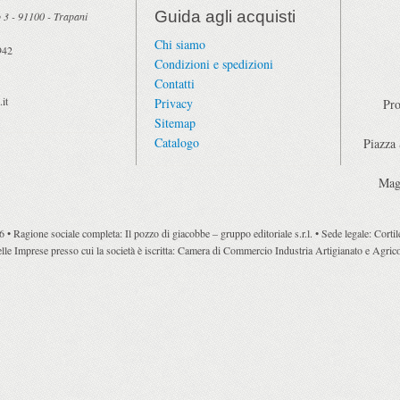
Guida agli acquisti
 3
-
91100
-
Trapani
Chi siamo
942
Condizioni e spedizioni
Contatti
it
Privacy
Pro
Sitemap
Catalogo
Piazza
Mag
 Ragione sociale completa: Il pozzo di giacobbe – gruppo editoriale s.r.l. • Sede legale: Cort
le Imprese presso cui la società è iscritta: Camera di Commercio Industria Artigianato e Agricol