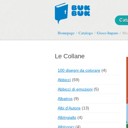
Cat
Homepage
Catalogo
Gioco Imparo
Mio
Le Collane
100 disegni da colorare
(4)
Abbiccì
(59)
Abbiccì di emozioni
(5)
Albatros
(9)
Albi d'Autore
(13)
AlbIngiallo
(4)
AlbIronici
(4)