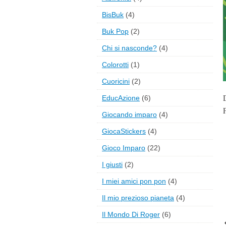
BisBuk
(4)
Buk Pop
(2)
Chi si nasconde?
(4)
Colorotti
(1)
Cuoricini
(2)
D
EducAzione
(6)
Giocando imparo
(4)
GiocaStickers
(4)
Gioco Imparo
(22)
I giusti
(2)
I miei amici pon pon
(4)
Il mio prezioso pianeta
(4)
Il Mondo Di Roger
(6)