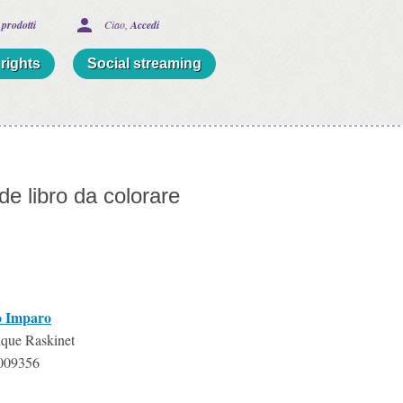
 prodotti
Ciao, 
Accedi
rights
Social streaming
de libro da colorare
o Imparo
ique Raskinet
009356