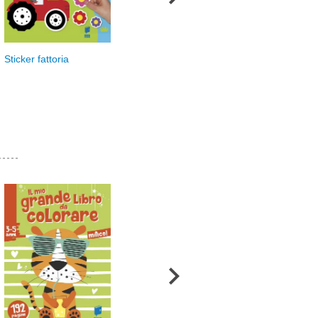
Dinosauri fantastici
Din
Sticker fattoria