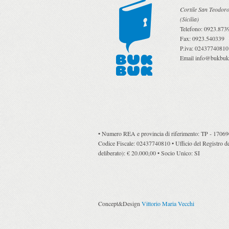
Cortile San Teodoro
(
Sicilia
)
Telefono:
0923.873
Fax:
0923.540339
P.iva:
02437740810
Email
info@bukbuk.
• Numero REA e provincia di riferimento: TP - 170696 •
Codice Fiscale: 02437740810 • Ufficio del Registro del
deliberato): € 20.000,00 • Socio Unico: SI
Concept&Design
Vittorio Maria Vecchi