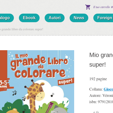
Il tuo carrello
0
alogo
Ebook
Autori
News
Foreign 
 grande libro da colorare super!
Mio gran
super!
192
pagine
Gioc
Collana:
Autore: Véron
isbn:
9791281
q.tà