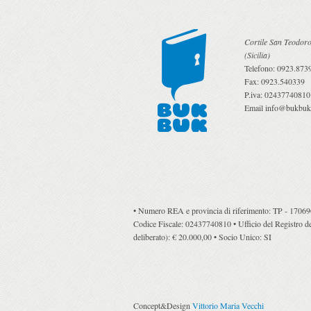
Cortile San Teodoro
(
Sicilia
)
Telefono:
0923.873
Fax:
0923.540339
P.iva:
02437740810
Email
info@bukbuk.
• Numero REA e provincia di riferimento: TP - 170696 •
Codice Fiscale: 02437740810 • Ufficio del Registro del
deliberato): € 20.000,00 • Socio Unico: SI
Concept&Design
Vittorio Maria Vecchi