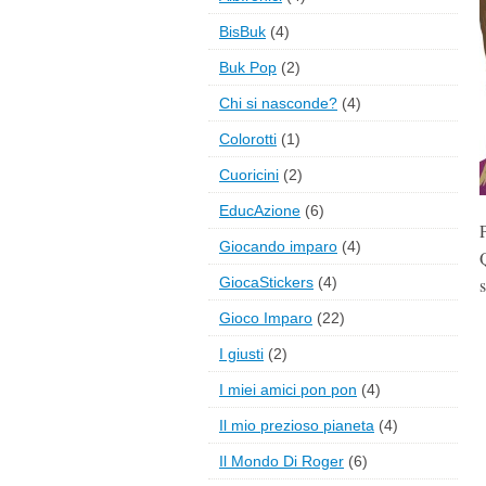
BisBuk
(4)
Buk Pop
(2)
Chi si nasconde?
(4)
Colorotti
(1)
Cuoricini
(2)
EducAzione
(6)
P
Giocando imparo
(4)
GiocaStickers
(4)
Gioco Imparo
(22)
I giusti
(2)
I miei amici pon pon
(4)
Il mio prezioso pianeta
(4)
Il Mondo Di Roger
(6)