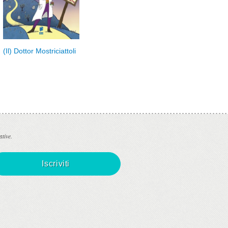
(Il) Dottor Mostriciattoli
I Sette segreti di Alys
ative.