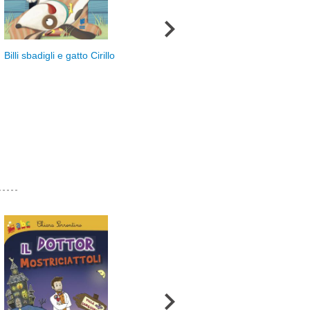
Lo squaletto che voleva
Billi sbadigli e gatto Cirillo
volare
Mai