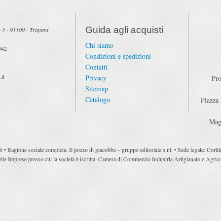
Guida agli acquisti
 3
-
91100
-
Trapani
Chi siamo
942
Condizioni e spedizioni
Contatti
it
Privacy
Pro
Sitemap
Catalogo
Piazza
Mag
 Ragione sociale completa: Il pozzo di giacobbe – gruppo editoriale s.r.l. • Sede legale: Cort
le Imprese presso cui la società è iscritta: Camera di Commercio Industria Artigianato e Agricol