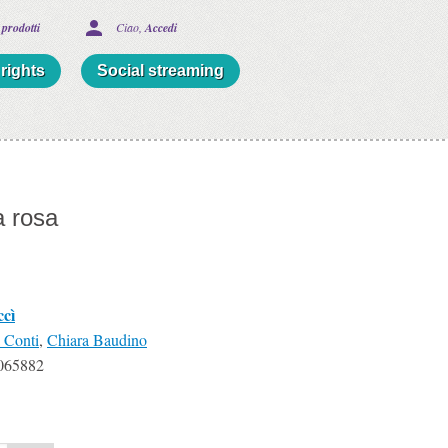
 prodotti
Ciao, 
Accedi
rights
Social streaming
a rosa
ccì
a Conti
,
Chiara Baudino
065882