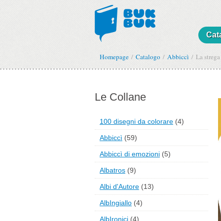
Cat
Homepage
Catalogo
Abbiccì
La strega
Le Collane
100 disegni da colorare
(4)
Abbiccì
(59)
Abbiccì di emozioni
(5)
Albatros
(9)
Albi d'Autore
(13)
AlbIngiallo
(4)
AlbIronici
(4)