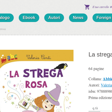
Il tuo carrello
0
alogo
Ebook
Autori
News
Foreign 
 rosa
La streg
64
pagine
Abbi
Collana:
Autori:
Valeri
isbn:
9788898
Prima edizione
q.tà